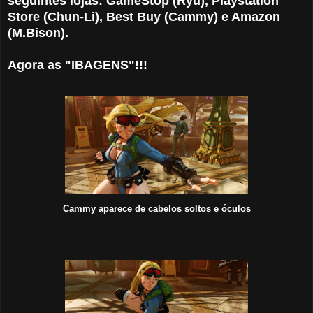
seguintes lojas: GameStop (Ryu), Playstation
Store (Chun-Li), Best Buy (Cammy) e Amazon
(M.Bison).
Agora as "IBAGENS"!!!
Cammy aparece de cabelos soltos e óculos