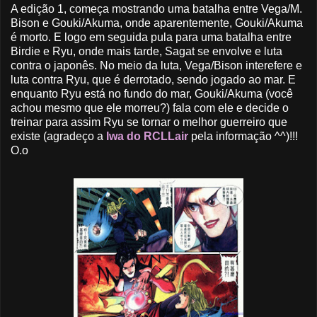
A edição 1, começa mostrando uma batalha entre Vega/M.
Bison e Gouki/Akuma, onde aparentemente, Gouki/Akuma
é morto. E logo em seguida pula para uma batalha entre
Birdie e Ryu, onde mais tarde, Sagat se envolve e luta
contra o japonês. No meio da luta, Vega/Bison interefere e
luta contra Ryu, que é derrotado, sendo jogado ao mar. E
enquanto Ryu está no fundo do mar, Gouki/Akuma (você
achou mesmo que ele morreu?) fala com ele e decide o
treinar para assim Ryu se tornar o melhor guerreiro que
existe (agradeço a
Iwa do RCLLair
pela informação ^^)!!!
O.o