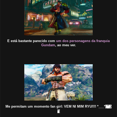
E está bastante parecido com
um dos personagens da franquia
Gundam
, ao meu ver.
Me permitam um momento fan girl: VEM NI MIM RYU!!!! *___*
( ͡° ͜ʖ
͡°)