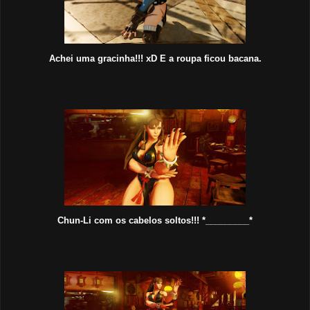
Achei uma gracinha!!! xD E a roupa ficou bacana.
Chun-Li com os cabelos soltos!!! *_________*