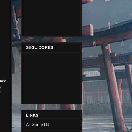
SEGUIDORES
ando
s
s
LINKS
All Game Bit