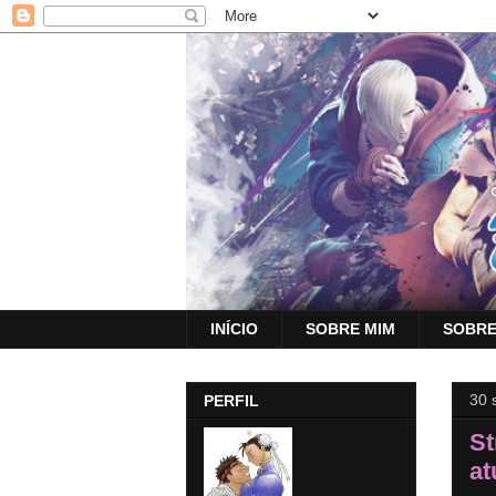
INÍCIO
SOBRE MIM
SOBRE
30 
PERFIL
St
at