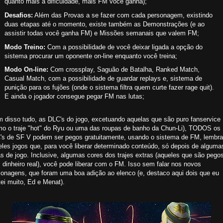
quanto mais a dificuldade, mais FM você ganha);
Desafios:
Além das Provas a se fazer com cada personagem, existindo
duas etapas até o momento, existe também as Demonstrações (e ao
assistir todas você ganha FM) e Missões semanais que valem FM;
Modo Treino:
Com a possibilidade de você deixar ligada a opção do
sistema procurar um oponente on-line enquanto você treina;
Modo On-line:
Com crossplay, Saguão de Batalha, Ranked Match,
Casual Match, com a possibilidade de guardar replays e, sistema de
punição para os fujões (onde o sistema filtra quem curte fazer rage quit).
E ainda o jogador consegue pegar FM nas lutas;
m disso tudo, as DLC's do jogo, excetuando aquelas que são puro fanservice
mo o traje "hot" do Ryu ou uma das roupas de banho da Chun-Li), TODOS os
's de SF V podem ser pegos gratuitamente, usando o sistema de FM, lembr
eles jogos que, para você liberar determinado conteúdo, só depois de alguma
s de jogo. Inclusive, algumas cores dos trajes extras (aqueles que são pego
dinheiro real), você pode liberar com o FM. Isso sem falar nos novos
sonagens, que foram uma boa adição ao elenco (e, destaco aqui dois que eu
ei muito, Ed e Menat).