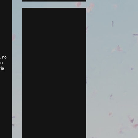
, no
ou
ria