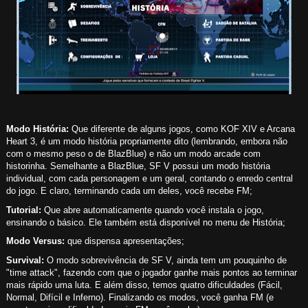
Modo História:
Que diferente de alguns jogos, como KOF XIV e Arcana
Heart 3, é um modo história propriamente dito (lembrando, embora não
com o mesmo peso o de BlazBlue) e não um modo arcade com
historinha. Semelhante a BlazBlue, SF V possui um modo história
individual, com cada personagem e um geral, contando o enredo central
do jogo. E claro, terminando cada um deles, você recebe FM;
Tutorial:
Que abre automaticamente quando você instala o jogo,
ensinando o básico. Ele também está disponível no menu de História;
Modo Versus:
que dispensa apresentações;
Survival:
O modo sobrevivência de SF V, ainda tem um pouquinho de
"time attack", fazendo com que o jogador ganhe mais pontos ao terminar
mais rápido uma luta. E além disso, temos quatro dificuldades (Fácil,
Normal, Difícil e Inferno). Finalizando os modos, você ganha FM (e