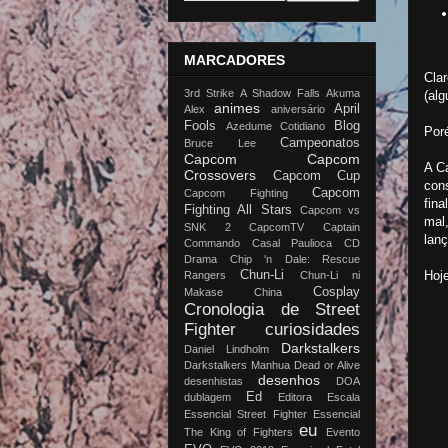
MARCADORES
Clar
3rd Strike
A Shadow Falls
Akuma
(alg
animes
April
Alex
aniversário
Fools
Blog
Azedume Cotidiano
Poré
Campeonatos
Bruce Lee
Capcom
Capcom
A Ca
Crossovers
Capcom Cup
con
Capcom
Capcom Fighting
fin
Fighting All Stars
Capcom vs
mal
SNK 2
CapcomTV
Captain
lan
Commando
Casal Paulioca
CD
Drama
Chip 'n Dale: Rescue
Chun-Li
Hoje
Rangers
Chun-Li ni
Cosplay
Makase China
Cronologia de Street
Fighter
curiosidades
Darkstalkers
Daniel Lindholm
Darkstalkers Manhua
Dead or Alive
desenhos
desenhistas
DOA
Ed
dublagem
Editora Escala
Essencial Street Fighter
Essencial
eu
The King of Fighters
Evento