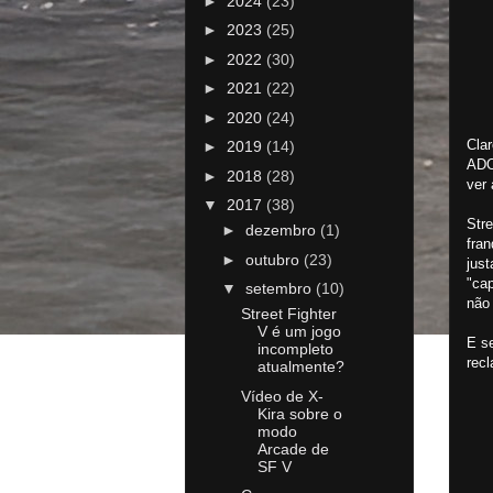
►
2024
(23)
►
2023
(25)
►
2022
(30)
►
2021
(22)
►
2020
(24)
Cla
►
2019
(14)
ADO
►
2018
(28)
ver
▼
2017
(38)
Str
►
dezembro
(1)
fra
►
outubro
(23)
jus
"ca
▼
setembro
(10)
não
Street Fighter
V é um jogo
E s
incompleto
rec
atualmente?
Vídeo de X-
Kira sobre o
modo
Arcade de
SF V