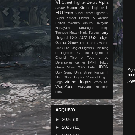
VI
Street Fighter Zero / Alpha
Super Street Fighter II
Strider
HD Remix
Super Street Fighter IV
Super Street Fighter IV Arcade
Edition
takahiro kimura
Takayuki
Nakayama
Tartarugas Ninja
Terry
Teenage Mutant Ninja Turtles
Bogard
TGS 2022
TGS Tokyo
Game Show
The Game Awards
2023
The King of Fighters
The King
of Fighters XV
The Legend of
ChunLi
Tico e Teco e os
Defensores da lei
TMNT
Tokyo
UDON
Game Show 2022
treta
Ago
Ugly Sonic
Ultra Street Fighter II
atu
Ultra Street Fighter IV
variable geo
jog
vídeos legais
Vega
WarpCast
WarpZone
WarZard
Yoshinori
Ono
ARQUIVO
►
2026
(8)
►
2025
(11)