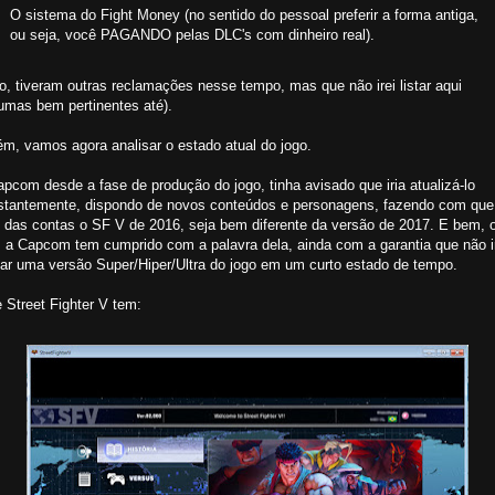
O sistema do Fight Money (no sentido do pessoal preferir a forma antiga,
ou seja, você PAGANDO pelas DLC's com dinheiro real).
o, tiveram outras reclamações nesse tempo, mas que não irei listar aqui
umas bem pertinentes até).
m, vamos agora analisar o estado atual do jogo.
pcom desde a fase de produção do jogo, tinha avisado que iria atualizá-lo
stantemente, dispondo de novos conteúdos e personagens, fazendo com que
al das contas o SF V de 2016, seja bem diferente da versão de 2017. E bem, 
, a Capcom tem cumprido com a palavra dela, ainda com a garantia que não i
çar uma versão Super/Hiper/Ultra do jogo em um curto estado de tempo.
 Street Fighter V tem: