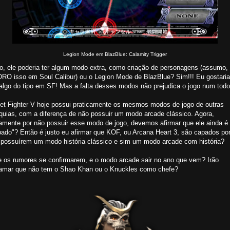
Legion Mode em BlazBlue: Calamity Trigger
ro, ele poderia ter algum modo extra, como criação de personagens (assumo,
RO isso em Soul Calibur) ou o Legion Mode de BlazBlue? Sim!!! Eu gostaria
 algo do tipo em SF! Mas a falta desses modos não prejudica o jogo num todo
eet Fighter V hoje possui praticamente os mesmos modos de jogo de outras
nquias, com a diferença de não possuir um modo arcade clássico. Agora,
tamente por não possuir esse modo de jogo, devemos afirmar que ele ainda é
pado"? Então é justo eu afirmar que KOF, ou Arcana Heart 3, são capados po
 possuírem um modo história clássico e sim um modo arcade com história?
e os rumores se confirmarem, e o modo arcade sair no ano que vem? Irão
lamar que não tem o Shao Khan ou o Knuckles como chefe?