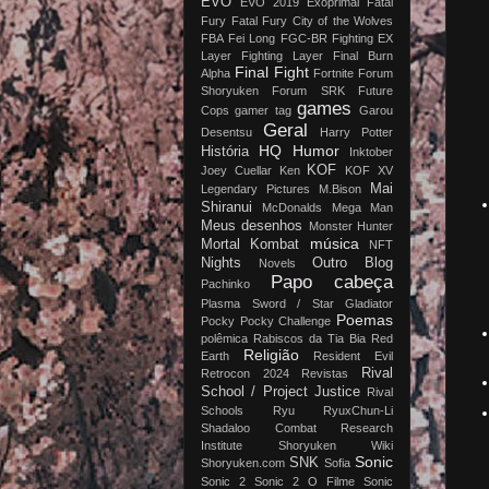
EVO
EVO 2019
Exoprimal
Fatal
Fury
Fatal Fury City of the Wolves
FBA
Fei Long
FGC-BR
Fighting EX
Layer
Fighting Layer
Final Burn
Final Fight
Alpha
Fortnite
Forum
Shoryuken
Forum SRK
Future
games
Cops
gamer tag
Garou
Geral
Desentsu
Harry Potter
HQ
Humor
História
Inktober
KOF
Joey Cuellar
Ken
KOF XV
Mai
Legendary Pictures
M.Bison
Shiranui
McDonalds
Mega Man
Meus desenhos
Monster Hunter
música
Mortal Kombat
NFT
Nights
Outro Blog
Novels
Papo cabeça
Pachinko
Plasma Sword / Star Gladiator
Poemas
Pocky
Pocky Challenge
polêmica
Rabiscos da Tia Bia
Red
Religião
Earth
Resident Evil
Rival
Retrocon 2024
Revistas
School / Project Justice
Rival
Schools
Ryu
RyuxChun-Li
Shadaloo Combat Research
Institute
Shoryuken Wiki
Sonic
SNK
Shoryuken.com
Sofia
Sonic 2
Sonic 2 O Filme
Sonic