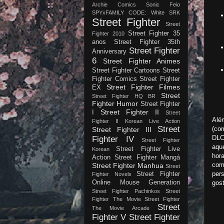
Archie Comics
Sonic Feio
SPYxFAMILY CODE: White
SRK
Street Fighter
Street
Street Fighter 35
Fighter 2010
anos
Street Fighter 35th
Street Fighter
Anniversary
6
Street Fighter Animes
Street Fighter Cartoons
Street
Fighter Comics
Street Fighter
Street Fighter Filmes
EX
Street
Street Fighter HQ BR
Fighter Humor
Street Fighter
Street Fighter II
I
Street
Alé
Fighter II Korean Live Action
Street
(co
Street Fighter III
DLC
Fighter IV
Street Fighter
aqu
Street Fighter Live
Korean
hora
Action
Street Fighter Mangá
com 
Street Fighter Manhua
Street
per
Street Fighter
Fighter Novels
Online Mouse Generation
gost
Street Fighter Pachinkos
Street
Fighter The Movie
Street Fighter
Street
The Movie Arcade
Fighter V
Street Fighter