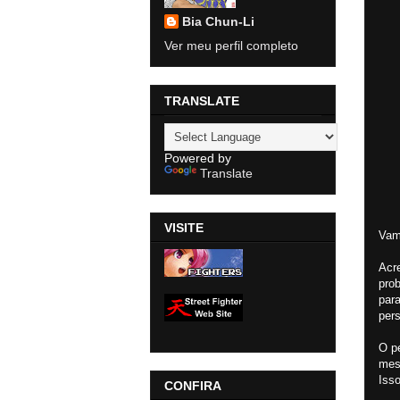
Bia Chun-Li
Ver meu perfil completo
TRANSLATE
Powered by
Translate
VISITE
Vam
Acre
pro
par
per
O p
mes
Iss
CONFIRA