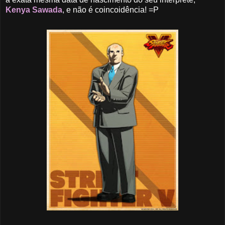
Kenya Sawada
, e não é coincoidência! =P