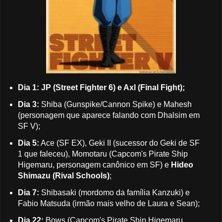
Dia 1: JP (Street Fighter 6) e Axl (Final Fight);
Dia 3:
Shiba (Gunspike/Cannon Spike) e Mahesh
(personagem que aparece falando com Dhalsim em
SF V);
Dia 5:
Ace (SF EX), Geki II (sucessor do Geki de SF
1 que faleceu), Momotaru (Capcom's Pirate Ship
Higemaru, personagem canônico em SF) e
Hideo
Shimazu (Rival Schools)
;
Dia 7:
Shibasaki (mordomo da família Kanzuki) e
Fabio Matsuda (irmão mais velho de Laura e Sean);
Dia 22:
Bows (Capcom's Pirate Ship Higemaru,