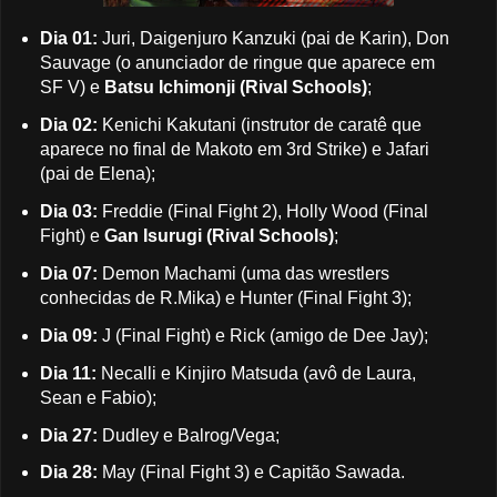
Dia 01:
Juri, Daigenjuro Kanzuki (pai de Karin), Don
Sauvage (o anunciador de ringue que aparece em
SF V) e
Batsu Ichimonji (Rival Schools)
;
Dia 02:
Kenichi Kakutani (instrutor de caratê que
aparece no final de Makoto em 3rd Strike) e Jafari
(pai de Elena);
Dia 03:
Freddie (Final Fight 2), Holly Wood (Final
Fight) e
Gan Isurugi (Rival Schools)
;
Dia 07:
Demon Machami (uma das wrestlers
conhecidas de R.Mika) e Hunter (Final Fight 3);
Dia 09:
J (Final Fight) e Rick (amigo de Dee Jay);
Dia 11:
Necalli e Kinjiro Matsuda (avô de Laura,
Sean e Fabio);
Dia 27:
Dudley e Balrog/Vega;
Dia 28:
May (Final Fight 3) e Capitão Sawada.