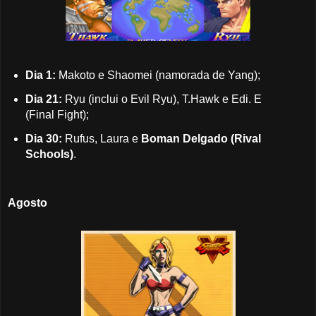
Dia 1:
Makoto e Shaomei (namorada de Yang);
Dia 21:
Ryu (inclui o Evil Ryu), T.Hawk e Edi. E
(Final Fight);
Dia 30:
Rufus, Laura e
Boman Delgado (Rival
Schools)
.
Agosto