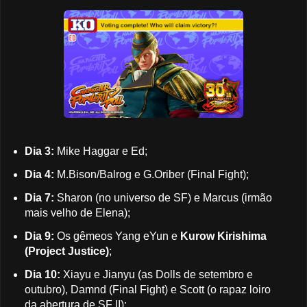
Dia 3:
Mike Haggar e Ed;
Dia 4:
M.Bison/Balrog e G.Oriber (Final Fight);
Dia 7:
Sharon (no universo de SF) e Marcus (irmão
mais velho de Elena);
Dia 9:
Os gêmeos Yang eYun e
Kurow Kirishima
(Project Justice)
;
Dia 10:
Xiayu e Jianyu (as Dolls de setembro e
outubro), Damnd (Final Fight) e Scott (o rapaz loiro
da abertura de SF II);