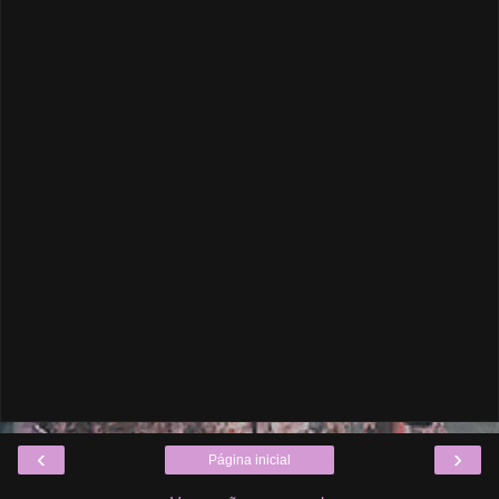
‹
›
Página inicial