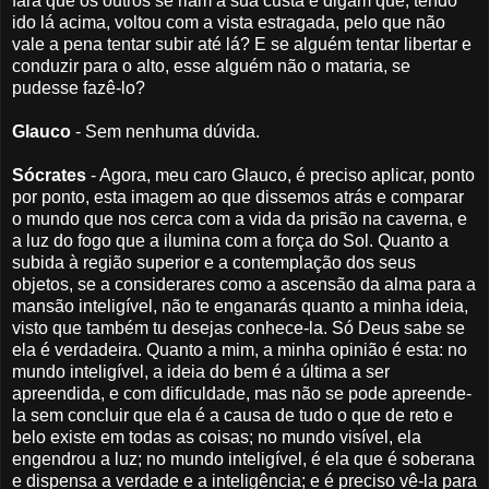
fará que os outros se riam a sua custa e digam que, tendo
ido lá acima, voltou com a vista estragada, pelo que não
vale a pena tentar subir até lá? E se alguém tentar libertar e
conduzir para o alto, esse alguém não o mataria, se
pudesse fazê-lo?
Glauco
- Sem nenhuma dúvida.
Sócrates
- Agora, meu caro Glauco, é preciso aplicar, ponto
por ponto, esta imagem ao que dissemos atrás e comparar
o mundo que nos cerca com a vida da prisão na caverna, e
a luz do fogo que a ilumina com a força do Sol. Quanto a
subida à região superior e a contemplação dos seus
objetos, se a considerares como a ascensão da alma para a
mansão inteligível, não te enganarás quanto a minha ideia,
visto que também tu desejas conhece-la. Só Deus sabe se
ela é verdadeira. Quanto a mim, a minha opinião é esta: no
mundo inteligível, a ideia do bem é a última a ser
apreendida, e com dificuldade, mas não se pode apreende-
la sem concluir que ela é a causa de tudo o que de reto e
belo existe em todas as coisas; no mundo visível, ela
engendrou a luz; no mundo inteligível, é ela que é soberana
e dispensa a verdade e a inteligência; e é preciso vê-la para