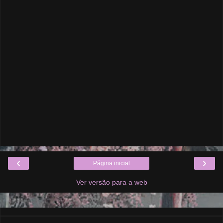
‹
›
Página inicial
Ver versão para a web