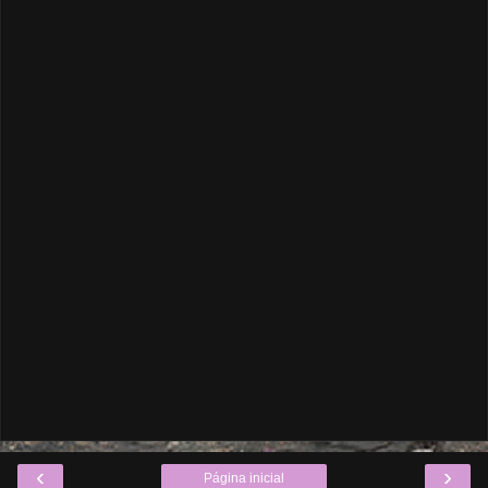
‹
›
Página inicial