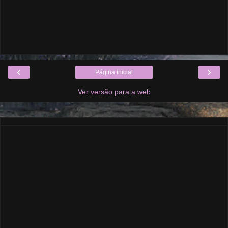
‹
›
Página inicial
Ver versão para a web