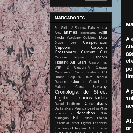
MARCADORES
Ma
3rd Strike
A Shadow Falls
Akuma
animes
April
Alex
aniversário
Fools
Blog
Azedume Cotidiano
A 
Campeonatos
Bruce Lee
cu
Capcom
Capcom
Crossovers
Capcom Cup
89
Capcom
Capcom Fighting
vi
Fighting All Stars
Capcom vs
SNK 2
CapcomTV
Captain
po
Commando
Casal Paulioca
CD
li
Drama
Chip 'n Dale: Rescue
Chun-Li
Rangers
Chun-Li ni
Cosplay
Makase China
A 
Cronologia de Street
Fighter
curiosidades
19
Darkstalkers
Daniel Lindholm
ac
Darkstalkers Manhua
Dead or Alive
desenhos
desenhistas
DOA
Ed
dublagem
Editora Escala
Al
Essencial Street Fighter
Essencial
eu
or
The King of Fighters
Evento