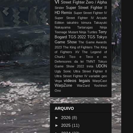
VI
Street Fighter Zero / Alpha
Super Street Fighter II
Strider
HD Remix
Super Street Fighter IV
Super Street Fighter IV Arcade
Edition
takahiro kimura
Takayuki
Nakayama
Tartarugas Ninja
Terry
Teenage Mutant Ninja Turtles
Bogard
TGS 2022
TGS Tokyo
Game Show
The Game Awards
2023
The King of Fighters
The King
of Fighters XV
The Legend of
ChunLi
Tico e Teco e os
Defensores da lei
TMNT
Tokyo
UDON
Game Show 2022
treta
Ugly Sonic
Ultra Street Fighter II
Ultra Street Fighter IV
variable geo
vídeos legais
Vega
WarpCast
WarpZone
WarZard
Yoshinori
Ono
ARQUIVO
►
2026
(8)
►
2025
(11)