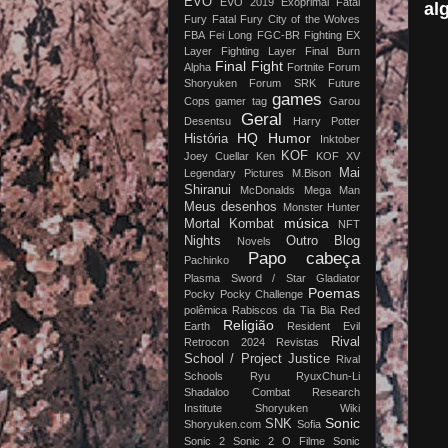
EVO
EVO 2019
Exoprimal
Fatal
al
Fury
Fatal Fury City of the Wolves
FBA
Fei Long
FGC-BR
Fighting EX
Layer
Fighting Layer
Final Burn
Final Fight
Alpha
Fortnite
Forum
Shoryuken
Forum SRK
Future
games
Cops
gamer tag
Garou
Geral
Desentsu
Harry Potter
HQ
Humor
História
Inktober
KOF
Joey Cuellar
Ken
KOF XV
Mai
Legendary Pictures
M.Bison
Shiranui
McDonalds
Mega Man
Meus desenhos
Monster Hunter
música
Mortal Kombat
NFT
Nights
Outro Blog
Novels
Papo cabeça
Pachinko
Plasma Sword / Star Gladiator
Poemas
Pocky
Pocky Challenge
polêmica
Rabiscos da Tia Bia
Red
Religião
Earth
Resident Evil
Rival
Retrocon 2024
Revistas
School / Project Justice
Rival
Schools
Ryu
RyuxChun-Li
Shadaloo Combat Research
Institute
Shoryuken Wiki
Sonic
SNK
Shoryuken.com
Sofia
Sonic 2
Sonic 2 O Filme
Sonic