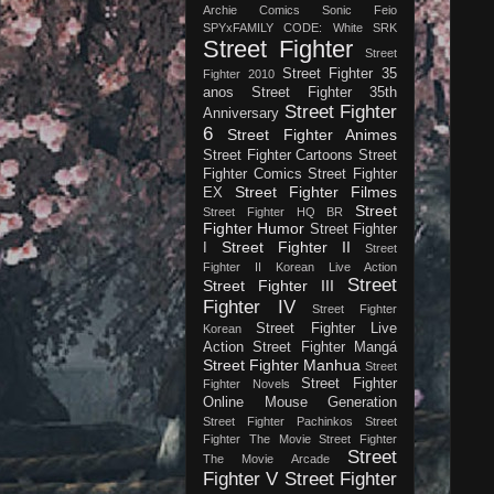
Archie Comics
Sonic Feio
SPYxFAMILY CODE: White
SRK
Street Fighter
Street
Street Fighter 35
Fighter 2010
anos
Street Fighter 35th
Street Fighter
Anniversary
6
Street Fighter Animes
Street Fighter Cartoons
Street
Fighter Comics
Street Fighter
Street Fighter Filmes
EX
Street
Street Fighter HQ BR
Fighter Humor
Street Fighter
Street Fighter II
I
Street
Fighter II Korean Live Action
Street
Street Fighter III
Fighter IV
Street Fighter
Street Fighter Live
Korean
Action
Street Fighter Mangá
Street Fighter Manhua
Street
Street Fighter
Fighter Novels
Online Mouse Generation
Street Fighter Pachinkos
Street
Fighter The Movie
Street Fighter
Street
The Movie Arcade
Fighter V
Street Fighter