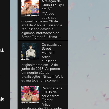
A relação de
Chun-Li e Ryu
em SF
***Artigo
publicado
originalmente em 26 de
abril de 2022. Atualizado e
republicado devido a
algumas informações de
Street Fighter 6. Última ...
Os casais de
Street
rá
Fighter!!
Artigo
publicado
originalmente em 12 de
junho de 2013. As partes
em negrito são as
s
atualizações. Nihao!!! Well,
eu iria tecer uns comen...
Personagens
LGBTs da
série Street
aje
Fighter
Artigo
atualizado dia 30 de junho