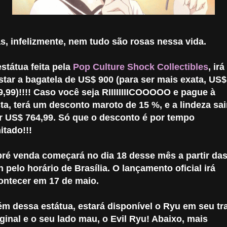
s, infelizmente, nem tudo são rosas nessa vida.
estátua feita pela
Pop Culture Shock Collectibles
, irá
star a bagatela de US$ 900 (para ser mais exata, US$
9,99)!!!! Caso você seja RIIIIIIIICOOOOO e pague à
sta, terá um desconto maroto de 15 %, e a lindeza sai
r US$ 764,99. Só que o desconto é por tempo
mitado!!!
pré venda começará no dia 18 desse mês a partir da
h pelo horário de Brasília. O lançamento oficial irá
ontecer em 17 de maio.
ém dessa estátua, estará disponível o Ryu em seu tr
iginal e o seu lado mau, o Evil Ryu! Abaixo, mais