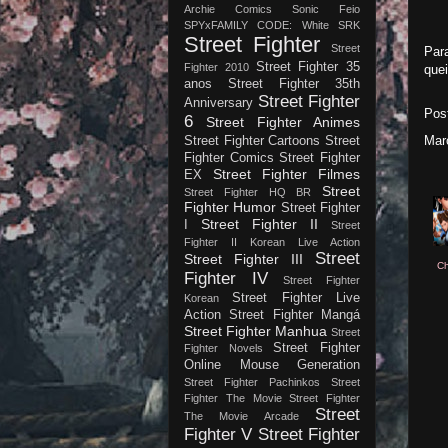
Archie Comics
Sonic Feio
SPYxFAMILY CODE: White
SRK
Street Fighter
Street
Par
Street Fighter 35
Fighter 2010
quei
anos
Street Fighter 35th
Street Fighter
Anniversary
Pos
6
Street Fighter Animes
Mar
Street Fighter Cartoons
Street
Fighter Comics
Street Fighter
Street Fighter Filmes
EX
Street
Street Fighter HQ BR
Fighter Humor
Street Fighter
Street Fighter II
I
Street
Fighter II Korean Live Action
Street
Street Fighter III
Ch
Fighter IV
Street Fighter
Street Fighter Live
Korean
Action
Street Fighter Mangá
Street Fighter Manhua
Street
Street Fighter
Fighter Novels
Online Mouse Generation
Street Fighter Pachinkos
Street
Fighter The Movie
Street Fighter
Street
The Movie Arcade
Fighter V
Street Fighter