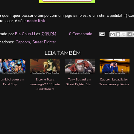
a quem quer passar o tempo com um jogo simples, é um ótima pedida! =) Ca
ra jogar, é só ir
neste link
.
tado por
Bia Chun-Li
às
7:39 PM
0 Comentário
cadores:
Capcom
,
Street Fighter
LEIA TAMBÉM:
un-Li chegou em
E como fica a
Terry Bogard em
Capcom Locazilation
Fatal Fury!
cronologia? 15ª parte
Street Fighter: Vis...
Team causa polêmica
- Darkstalkers