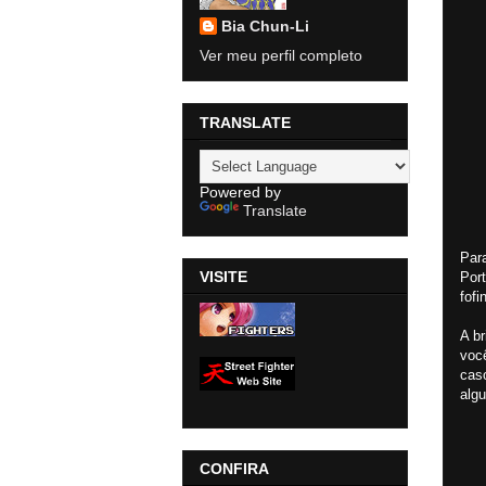
Bia Chun-Li
Ver meu perfil completo
TRANSLATE
Powered by
Translate
Para
VISITE
Por
fofi
A b
voc
cas
algu
CONFIRA