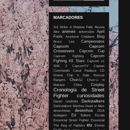
MARCADORES
3rd Strike
A Shadow Falls
Akuma
animes
April
Alex
aniversário
Fools
Blog
Azedume Cotidiano
Campeonatos
Bruce Lee
Capcom
Capcom
Crossovers
Capcom Cup
Capcom
Capcom Fighting
Fighting All Stars
Capcom vs
SNK 2
CapcomTV
Captain
Commando
Casal Paulioca
CD
Drama
Chip 'n Dale: Rescue
Chun-Li
Rangers
Chun-Li ni
Cosplay
Makase China
Cronologia de Street
Fighter
curiosidades
Darkstalkers
Daniel Lindholm
Darkstalkers Manhua
Dead or Alive
desenhos
desenhistas
DOA
Ed
dublagem
Editora Escala
Essencial Street Fighter
Essencial
eu
The King of Fighters
Evento