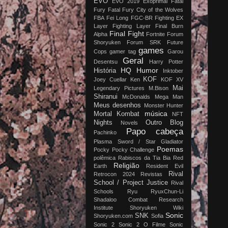
EVO
EVO 2019
Exoprimal
Fatal
Fury
Fatal Fury City of the Wolves
FBA
Fei Long
FGC-BR
Fighting EX
Layer
Fighting Layer
Final Burn
Final Fight
Alpha
Fortnite
Forum
Shoryuken
Forum SRK
Future
games
Cops
gamer tag
Garou
Geral
Desentsu
Harry Potter
HQ
Humor
História
Inktober
KOF
Joey Cuellar
Ken
KOF XV
Mai
Legendary Pictures
M.Bison
Shiranui
McDonalds
Mega Man
Meus desenhos
Monster Hunter
música
Mortal Kombat
NFT
Nights
Outro Blog
Novels
Papo cabeça
Pachinko
Plasma Sword / Star Gladiator
Poemas
Pocky
Pocky Challenge
polêmica
Rabiscos da Tia Bia
Red
Religião
Earth
Resident Evil
Rival
Retrocon 2024
Revistas
School / Project Justice
Rival
Schools
Ryu
RyuxChun-Li
Shadaloo Combat Research
Institute
Shoryuken Wiki
Sonic
SNK
Shoryuken.com
Sofia
Sonic 2
Sonic 2 O Filme
Sonic