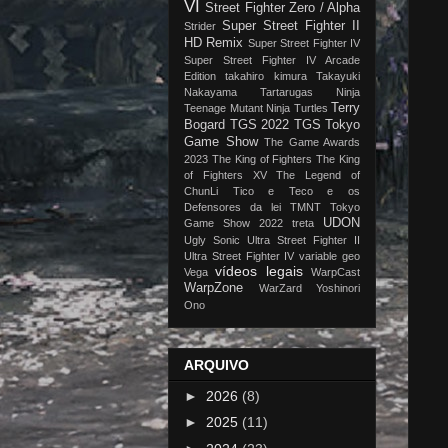
VI
Street Fighter Zero / Alpha
Super Street Fighter II
Strider
HD Remix
Super Street Fighter IV
Super Street Fighter IV Arcade
Edition
takahiro kimura
Takayuki
Nakayama
Tartarugas Ninja
Terry
Teenage Mutant Ninja Turtles
Bogard
TGS 2022
TGS Tokyo
Game Show
The Game Awards
2023
The King of Fighters
The King
of Fighters XV
The Legend of
ChunLi
Tico e Teco e os
Defensores da lei
TMNT
Tokyo
UDON
Game Show 2022
treta
Ugly Sonic
Ultra Street Fighter II
Ultra Street Fighter IV
variable geo
vídeos legais
Vega
WarpCast
WarpZone
WarZard
Yoshinori
Ono
ARQUIVO
►
2026
(8)
►
2025
(11)