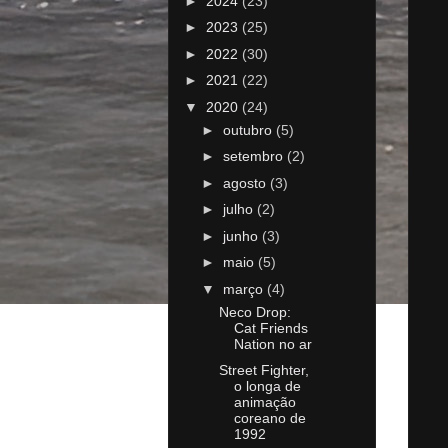
►
2024
(23)
►
2023
(25)
►
2022
(30)
►
2021
(22)
▼
2020
(24)
►
outubro
(5)
►
setembro
(2)
►
agosto
(3)
►
julho
(2)
►
junho
(3)
►
maio
(5)
▼
março
(4)
Neco Drop:
Cat Friends
Nation no ar
Street Fighter,
o longa de
animação
coreano de
1992