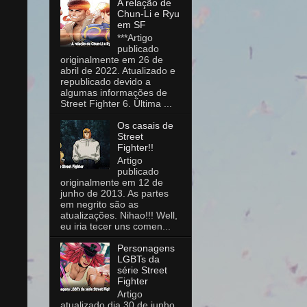
A relação de
Chun-Li e Ryu
em SF
***Artigo
publicado
originalmente em 26 de
abril de 2022. Atualizado e
republicado devido a
algumas informações de
Street Fighter 6. Última ...
Os casais de
Street
Fighter!!
Artigo
publicado
originalmente em 12 de
junho de 2013. As partes
em negrito são as
atualizações. Nihao!!! Well,
eu iria tecer uns comen...
Personagens
LGBTs da
série Street
Fighter
Artigo
atualizado dia 30 de junho