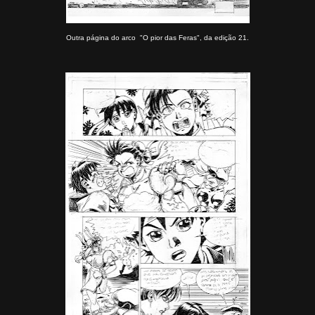
Outra página do arco "O pior das Feras", da edição 21.