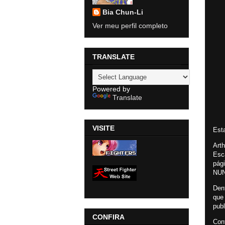
Bia Chun-Li
Ver meu perfil completo
TRANSLATE
Powered by
Translate
VISITE
Esta
Arth
Esc
pági
NUN
Den
que 
publ
CONFIRA
Conf