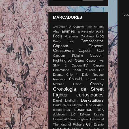
Lut
MARCADORES
3rd Strike
A Shadow Falls
Akuma
animes
April
Alex
aniversário
Fools
Blog
Azedume Cotidiano
Campeonatos
Bruce Lee
Capcom
Capcom
Crossovers
Capcom Cup
Capcom
Capcom Fighting
Fighting All Stars
Capcom vs
SNK 2
CapcomTV
Captain
Commando
Casal Paulioca
CD
Drama
Chip 'n Dale: Rescue
Chun-Li
Rangers
Chun-Li ni
Cosplay
Makase China
Cronologia de Street
Fighter
curiosidades
Darkstalkers
Daniel Lindholm
Darkstalkers Manhua
Dead or Alive
desenhos
desenhistas
DOA
Ed
dublagem
Editora Escala
Essencial Street Fighter
Essencial
eu
The King of Fighters
Evento