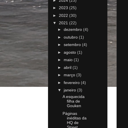
►
2024
(23)
►
2023
(25)
►
2022
(30)
▼
2021
(22)
►
dezembro
(4)
►
outubro
(1)
►
setembro
(4)
►
agosto
(1)
►
maio
(1)
►
abril
(1)
►
março
(3)
►
fevereiro
(4)
▼
janeiro
(3)
A esquecida
filha de
Gouken
Páginas
inéditas da
HQ de
Street