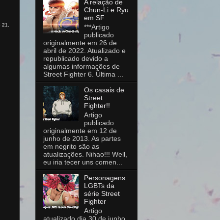
A relação de
Chun-Li e Ryu
em SF
 21.
***Artigo
publicado
originalmente em 26 de
abril de 2022. Atualizado e
republicado devido a
algumas informações de
Street Fighter 6. Última ...
Os casais de
Street
Fighter!!
Artigo
publicado
originalmente em 12 de
junho de 2013. As partes
em negrito são as
atualizações. Nihao!!! Well,
eu iria tecer uns comen...
Personagens
LGBTs da
série Street
Fighter
Artigo
atualizado dia 30 de junho