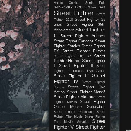
Archie Comics
Sonic Feio
SPYxFAMILY CODE: White
SRK
Street Fighter
Street
Street Fighter 35
Fighter 2010
anos
Street Fighter 35th
Street Fighter
Anniversary
6
Street Fighter Animes
Street Fighter Cartoons
Street
Fighter Comics
Street Fighter
Street Fighter Filmes
EX
Street
Street Fighter HQ BR
Fighter Humor
Street Fighter
Street Fighter II
I
Street
Fighter II Korean Live Action
Street
Street Fighter III
Fighter IV
Street Fighter
Street Fighter Live
Korean
Action
Street Fighter Mangá
Street Fighter Manhua
Street
Street Fighter
Fighter Novels
Online Mouse Generation
Street Fighter Pachinkos
Street
Fighter The Movie
Street Fighter
Street
The Movie Arcade
Fighter V
Street Fighter
His