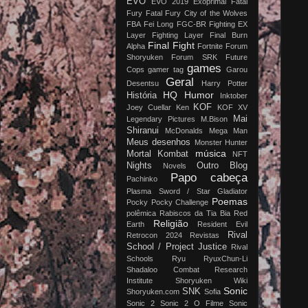
EVO
EVO 2019
Exoprimal
Fatal
Fury
Fatal Fury City of the Wolves
FBA
Fei Long
FGC-BR
Fighting EX
Layer
Fighting Layer
Final Burn
Final Fight
Alpha
Fortnite
Forum
Shoryuken
Forum SRK
Future
games
Cops
gamer tag
Garou
Geral
Desentsu
Harry Potter
HQ
Humor
História
Inktober
KOF
Joey Cuellar
Ken
KOF XV
Mai
Legendary Pictures
M.Bison
Shiranui
McDonalds
Mega Man
Meus desenhos
Monster Hunter
música
Mortal Kombat
NFT
Nights
Outro Blog
Novels
Papo cabeça
Pachinko
Plasma Sword / Star Gladiator
Poemas
Pocky
Pocky Challenge
polêmica
Rabiscos da Tia Bia
Red
Religião
Earth
Resident Evil
Rival
Retrocon 2024
Revistas
School / Project Justice
Rival
Schools
Ryu
RyuxChun-Li
Shadaloo Combat Research
Institute
Shoryuken Wiki
Sonic
SNK
Shoryuken.com
Sofia
Sonic 2
Sonic 2 O Filme
Sonic