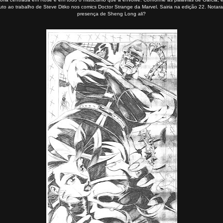
buto ao trabalho de Steve Ditko nos comics Doctor Strange da Marvel. Sairia na edição 22. Notar
presença de Sheng Long ali?