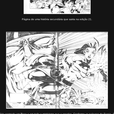
Página de uma história secundária que sairia na edição 21.
tória centrada em Rose e em todo o misticismo que a envolve. Conforme as palavras de Garcia, 