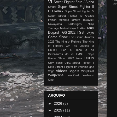
VI
Street Fighter Zero / Alpha
tri
Super Street Fighter II
Strider
HD Remix
Super Street Fighter IV
Super Street Fighter IV Arcade
Edition
takahiro kimura
Takayuki
Nakayama
Tartarugas Ninja
Terry
Teenage Mutant Ninja Turtles
Bogard
TGS 2022
TGS Tokyo
Game Show
The Game Awards
2023
The King of Fighters
The King
of Fighters XV
The Legend of
ChunLi
Tico e Teco e os
Defensores da lei
TMNT
Tokyo
UDON
Game Show 2022
treta
Ugly Sonic
Ultra Street Fighter II
Ultra Street Fighter IV
variable geo
vídeos legais
Vega
WarpCast
WarpZone
WarZard
Yoshinori
Ono
ARQUIVO
►
2026
(8)
►
2025
(11)