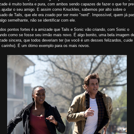
zade é muito bonita e pura, com ambos sendo capazes de fazer o que for pre
a ajudar o seu amigo. E assim como Knuckles, sabemos por alto sobre o
ado de Tails, que ele era zoado por ser meio "nerd". Impossível, quem já p
algo semelhante, não se identificar com ele.
dos pontos fortes é a amizade que Tails e Sonic vão criando, com Sonic o
tando como se fosse seu irmão mais novo. É algo bonito, uma bela imagem d
ade sincera, que todos deveriam ter (se você é um desses felizardos, cuide
 carinho). É um ótimo exemplo para os mais novos.