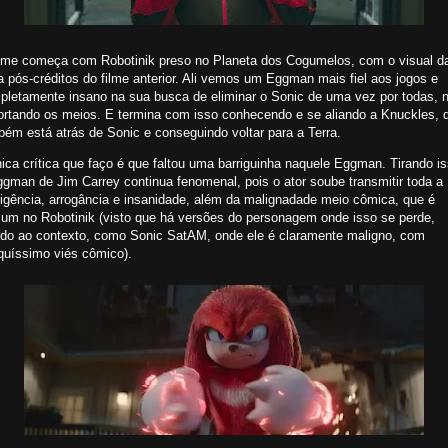
ilme começa com Robotinik preso no Planeta dos Cogumelos, com o visual d
 pós-créditos do filme anterior. Ali vemos um Eggman mais fiel aos jogos e
pletamente insano na sua busca de eliminar o Sonic de uma vez por todas, 
ortando os meios. E termina com isso conhecendo e se aliando a Knuckles, 
ém está atrás de Sonic e conseguindo voltar para a Terra.
ica crítica que faço é que faltou uma barriguinha naquele Eggman. Tirando is
gman de Jim Carrey continua fenomenal, pois o ator soube transmitir toda a
ligência, arrogância e insanidade, além da malignadade meio cômica, que é
um no Robotinik (visto que há versões do personagem onde isso se perde,
ido ao contexto, como Sonic SatAM, onde ele é claramente maligno, com
quíssimo viés cômico).