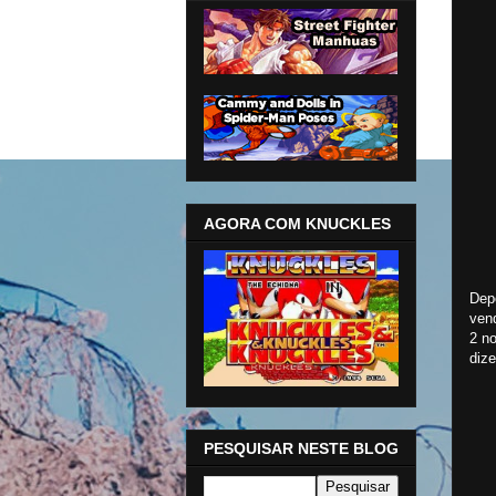
AGORA COM KNUCKLES
Dep
vend
2 no
diz
PESQUISAR NESTE BLOG