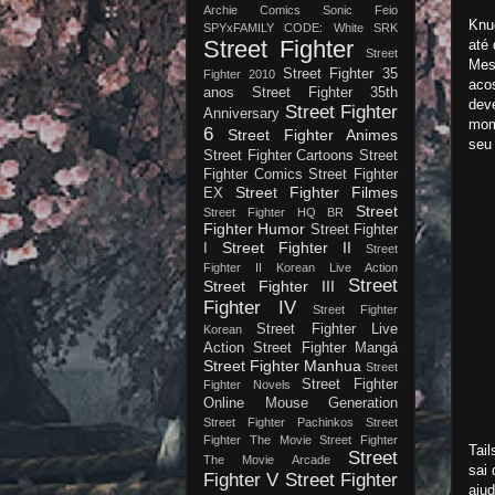
Archie Comics
Sonic Feio
Knu
SPYxFAMILY CODE: White
SRK
Street Fighter
até
Street
Mes
Street Fighter 35
Fighter 2010
aco
anos
Street Fighter 35th
dev
Street Fighter
Anniversary
mom
6
Street Fighter Animes
seu
Street Fighter Cartoons
Street
Fighter Comics
Street Fighter
Street Fighter Filmes
EX
Street
Street Fighter HQ BR
Fighter Humor
Street Fighter
Street Fighter II
I
Street
Fighter II Korean Live Action
Street
Street Fighter III
Fighter IV
Street Fighter
Street Fighter Live
Korean
Action
Street Fighter Mangá
Street Fighter Manhua
Street
Street Fighter
Fighter Novels
Online Mouse Generation
Street Fighter Pachinkos
Street
Fighter The Movie
Street Fighter
Tail
Street
The Movie Arcade
sai 
Fighter V
Street Fighter
aju