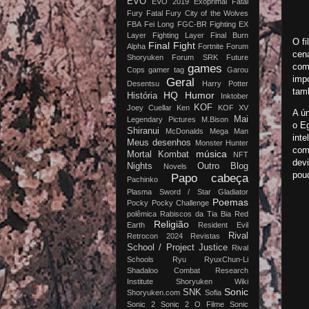
EVO
EVO 2019
Exoprimal
Fatal
Fury
Fatal Fury City of the Wolves
FBA
Fei Long
FGC-BR
Fighting EX
Layer
Fighting Layer
Final Burn
O f
Final Fight
Alpha
Fortnite
Forum
cena
Shoryuken
Forum SRK
Future
com
games
Cops
gamer tag
Garou
imp
Geral
Desentsu
Harry Potter
tamb
HQ
Humor
História
Inktober
KOF
Joey Cuellar
Ken
KOF XV
A ún
Mai
Legendary Pictures
M.Bison
o Eg
Shiranui
McDonalds
Mega Man
inte
Meus desenhos
Monster Hunter
com
música
Mortal Kombat
NFT
dev
Nights
Outro Blog
Novels
pou
Papo cabeça
Pachinko
Plasma Sword / Star Gladiator
Poemas
Pocky
Pocky Challenge
polêmica
Rabiscos da Tia Bia
Red
Religião
Earth
Resident Evil
Rival
Retrocon 2024
Revistas
School / Project Justice
Rival
Schools
Ryu
RyuxChun-Li
Shadaloo Combat Research
Institute
Shoryuken Wiki
Sonic
SNK
Shoryuken.com
Sofia
Sonic 2
Sonic 2 O Filme
Sonic