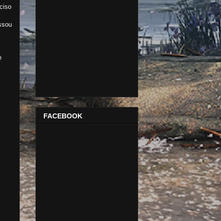
ciso
assou
e
FACEBOOK