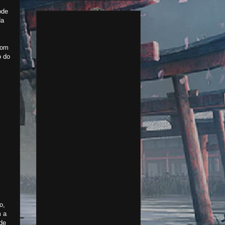
ode
da
com
o do
o,
m a
de