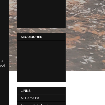
SEGUIDORES
e
 do
você
LINKS
All Game Bit