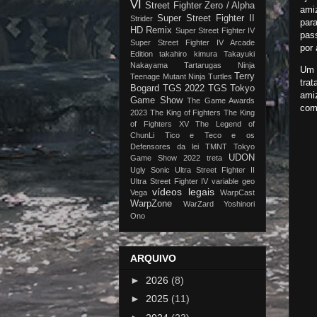
VI
Street Fighter Zero / Alpha
ami
Super Street Fighter II
Strider
par
HD Remix
Super Street Fighter IV
pass
Super Street Fighter IV Arcade
por 
Edition
takahiro kimura
Takayuki
Nakayama
Tartarugas Ninja
Um 
Terry
Teenage Mutant Ninja Turtles
tra
Bogard
TGS 2022
TGS Tokyo
amiz
Game Show
The Game Awards
com
2023
The King of Fighters
The King
of Fighters XV
The Legend of
ChunLi
Tico e Teco e os
Defensores da lei
TMNT
Tokyo
UDON
Game Show 2022
treta
Ugly Sonic
Ultra Street Fighter II
Ultra Street Fighter IV
variable geo
vídeos legais
Vega
WarpCast
WarpZone
WarZard
Yoshinori
Ono
ARQUIVO
►
2026
(8)
►
2025
(11)