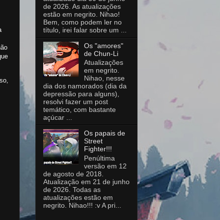
de 2026. As atualizações
estão em negrito. Nihao!
Bem, como podem ler no
título, irei falar sobre um ...
a
Os "amores"
não
de Chun-Li
que
Atualizações
em negrito.
Nihao, nesse
so,
dia dos namorados (dia da
depressão para alguns),
resolvi fazer um post
temático, com bastante
açúcar ...
Os papais de
Street
Fighter!!!
Penúltima
versão em 12
de agosto de 2018.
Atualização em 21 de junho
de 2026. Todas as
atualizações estão em
negrito. Nihao!!! :v A pri...