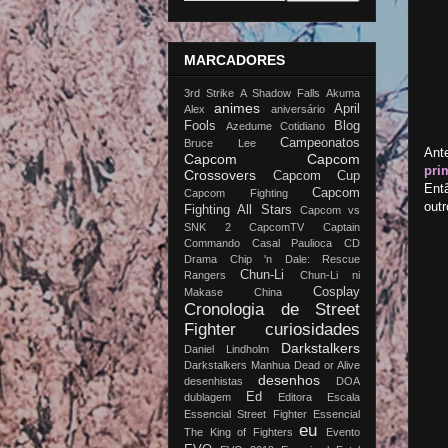
MARCADORES
3rd Strike
A Shadow Falls
Akuma
animes
April
Alex
aniversário
Fools
Blog
Azedume Cotidiano
Campeonatos
Bruce Lee
Ante
Capcom
Capcom
pri
Crossovers
Capcom Cup
Entã
Capcom
Capcom Fighting
outr
Fighting All Stars
Capcom vs
SNK 2
CapcomTV
Captain
Commando
Casal Paulioca
CD
Drama
Chip 'n Dale: Rescue
Chun-Li
Rangers
Chun-Li ni
Cosplay
Makase China
Cronologia de Street
Fighter
curiosidades
Darkstalkers
Daniel Lindholm
Darkstalkers Manhua
Dead or Alive
desenhos
desenhistas
DOA
Ed
dublagem
Editora Escala
Essencial Street Fighter
Essencial
eu
The King of Fighters
Evento