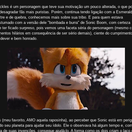
ckles é um personagem que teve sua motivação um pouco alterada, o que p
 desagradar fãs mais puristas. Porém, continua tendo ligação com a Esmeral
tre e de quebra, conhecemos mais sobre sua tribo. E para quem estava
stumado com a versão dele "bombada e burra" de Sonic Boom, com certeza
e ter ficado surpreso, pois vemos uma faceta séria do personagem (mesmo 
entos hilários em consequência de ser sério demais), ciente do cumpriment
 dever e bem honrado.
s (meu favorito, AMO aquela raposinha), ao perceber que Sonic está em perig
do seu planeta para ajudar seu ídolo. Ele o observava há algum tempo e, co
da de suas invenções, consegue ajudá-lo. A forma como os dois criam o laço 