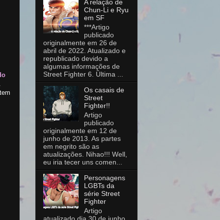
A relação de
Chun-Li e Ryu
em SF
***Artigo
publicado
originalmente em 26 de
abril de 2022. Atualizado e
republicado devido a
algumas informações de
Street Fighter 6. Última ...
do
.
Os casais de
 tem
Street
Fighter!!
Artigo
publicado
originalmente em 12 de
junho de 2013. As partes
em negrito são as
atualizações. Nihao!!! Well,
eu iria tecer uns comen...
Personagens
LGBTs da
série Street
Fighter
Artigo
atualizado dia 30 de junho