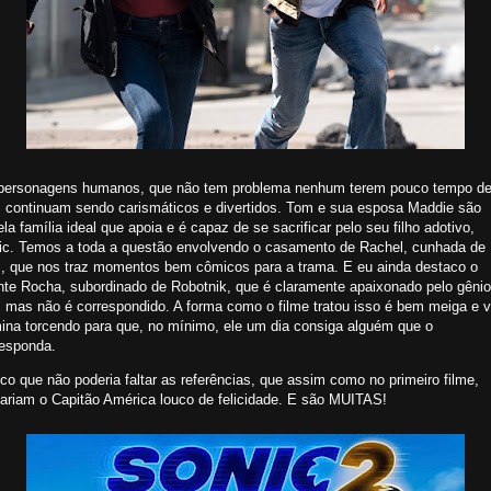
personagens humanos, que não tem problema nenhum terem pouco tempo d
a, continuam sendo carismáticos e divertidos. Tom e sua esposa Maddie são
la família ideal que apoia e é capaz de se sacrificar pelo seu filho adotivo,
ic. Temos a toda a questão envolvendo o casamento de Rachel, cunhada de
, que nos traz momentos bem cômicos para a trama. E eu ainda destaco o
nte Rocha, subordinado de Robotnik, que é claramente apaixonado pelo gênio
, mas não é correspondido. A forma como o filme tratou isso é bem meiga e 
mina torcendo para que, no mínimo, ele um dia consiga alguém que o
responda.
co que não poderia faltar as referências, que assim como no primeiro filme,
xariam o Capitão América louco de felicidade. E são MUITAS!