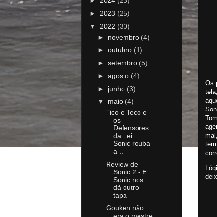
►
2024
(23)
►
2023
(25)
▼
2022
(30)
►
novembro
(4)
►
outubro
(1)
►
setembro
(5)
►
agosto
(4)
Os 
►
junho
(3)
tel
aque
▼
maio
(4)
Son
Tico e Teco e
Tom
os
age
Defensores
mal
da Lei:
Sonic rouba
ter
a ...
cor
Review de
Lógi
Sonic 2 - E
dei
Sonic nos
dá outro
tapa
Gouken não
era o mestre