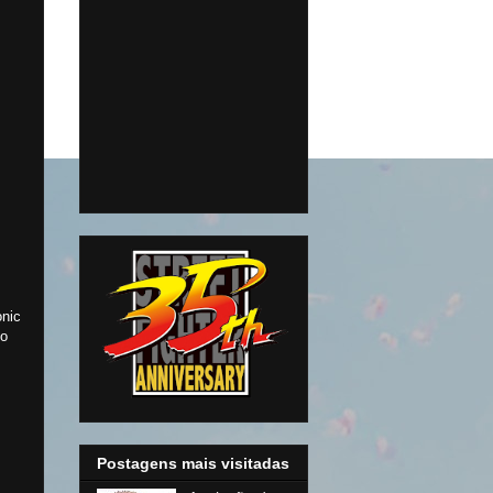
onic
vo
Postagens mais visitadas