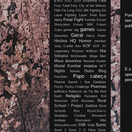
EVO
EVO 2019
Exoprimal
Fatal
Fury
Fatal Fury City of the Wolves
FBA
Fei Long
FGC-BR
Fighting EX
Por
Layer
Fighting Layer
Final Burn
Final Fight
Alpha
Fortnite
Forum
tem
Shoryuken
Forum SRK
Future
publ
games
Cops
gamer tag
Garou
Geral
Desentsu
Harry Potter
HQ
Humor
História
Inktober
KOF
Joey Cuellar
Ken
KOF XV
Mai
Legendary Pictures
M.Bison
Shiranui
McDonalds
Mega Man
Meus desenhos
Monster Hunter
música
Mortal Kombat
NFT
E o 
Nights
Outro Blog
Novels
opor
Papo cabeça
Pachinko
per
Plasma Sword / Star Gladiator
Poemas
Pocky
Pocky Challenge
polêmica
Rabiscos da Tia Bia
Red
Religião
Earth
Resident Evil
Rival
Retrocon 2024
Revistas
School / Project Justice
Rival
Schools
Ryu
RyuxChun-Li
Shadaloo Combat Research
Institute
Shoryuken Wiki
Sonic
SNK
Shoryuken.com
Sofia
Sonic 2
Sonic 2 O Filme
Sonic