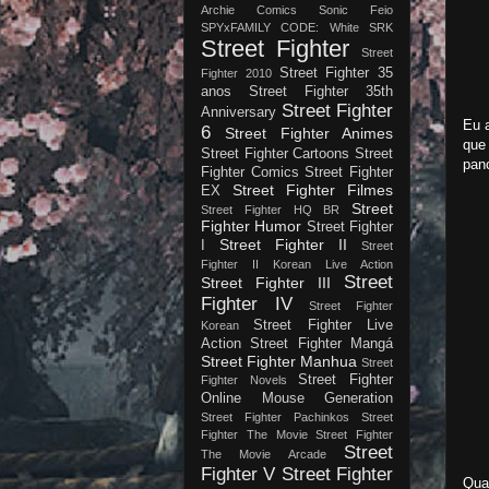
Archie Comics
Sonic Feio
SPYxFAMILY CODE: White
SRK
Street Fighter
Street
Street Fighter 35
Fighter 2010
anos
Street Fighter 35th
Street Fighter
Anniversary
Eu 
6
Street Fighter Animes
que
Street Fighter Cartoons
Street
pan
Fighter Comics
Street Fighter
Street Fighter Filmes
EX
Street
Street Fighter HQ BR
Fighter Humor
Street Fighter
Street Fighter II
I
Street
Fighter II Korean Live Action
Street
Street Fighter III
Fighter IV
Street Fighter
Street Fighter Live
Korean
Action
Street Fighter Mangá
Street Fighter Manhua
Street
Street Fighter
Fighter Novels
Online Mouse Generation
Street Fighter Pachinkos
Street
Fighter The Movie
Street Fighter
Street
The Movie Arcade
Fighter V
Street Fighter
Qua