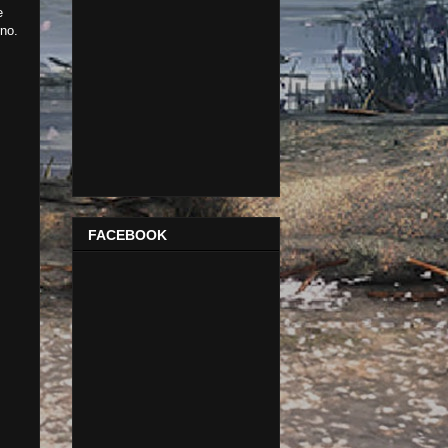
e
no.
FACEBOOK