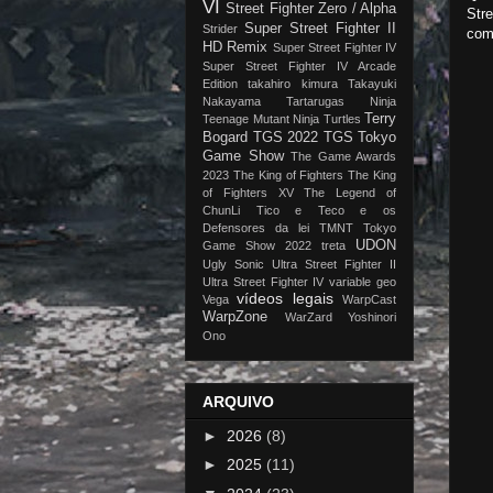
VI
Street Fighter Zero / Alpha
Stre
Super Street Fighter II
Strider
com
HD Remix
Super Street Fighter IV
Super Street Fighter IV Arcade
Edition
takahiro kimura
Takayuki
Nakayama
Tartarugas Ninja
Terry
Teenage Mutant Ninja Turtles
Bogard
TGS 2022
TGS Tokyo
Game Show
The Game Awards
2023
The King of Fighters
The King
of Fighters XV
The Legend of
ChunLi
Tico e Teco e os
Defensores da lei
TMNT
Tokyo
UDON
Game Show 2022
treta
Ugly Sonic
Ultra Street Fighter II
Ultra Street Fighter IV
variable geo
vídeos legais
Vega
WarpCast
WarpZone
WarZard
Yoshinori
Ono
ARQUIVO
►
2026
(8)
►
2025
(11)