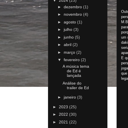
▼
2024
(23)
►
dezembro
(1)
Outr
►
novembro
(4)
per
M.B
►
agosto
(1)
para
►
julho
(3)
porq
►
junho
(5)
um 
dak
►
abril
(2)
ser
►
março
(2)
apar
E q
▼
fevereiro
(2)
per
A música tema
jog
de Ed é
que
lançada
leg
Análise do
trailer de Ed
►
janeiro
(3)
►
2023
(25)
►
2022
(30)
►
2021
(22)