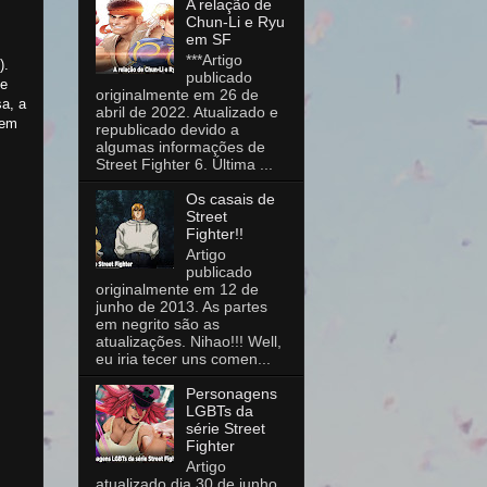
A relação de
Chun-Li e Ryu
em SF
***Artigo
).
publicado
de
originalmente em 26 de
sa, a
abril de 2022. Atualizado e
gem
republicado devido a
algumas informações de
Street Fighter 6. Última ...
Os casais de
Street
Fighter!!
Artigo
publicado
originalmente em 12 de
junho de 2013. As partes
em negrito são as
atualizações. Nihao!!! Well,
eu iria tecer uns comen...
Personagens
LGBTs da
série Street
Fighter
Artigo
atualizado dia 30 de junho