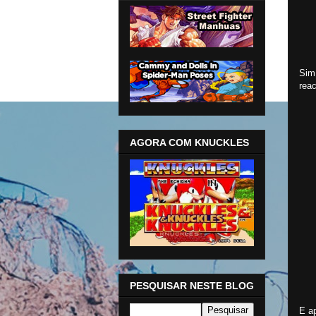
Sim,
rea
AGORA COM KNUCKLES
PESQUISAR NESTE BLOG
E a