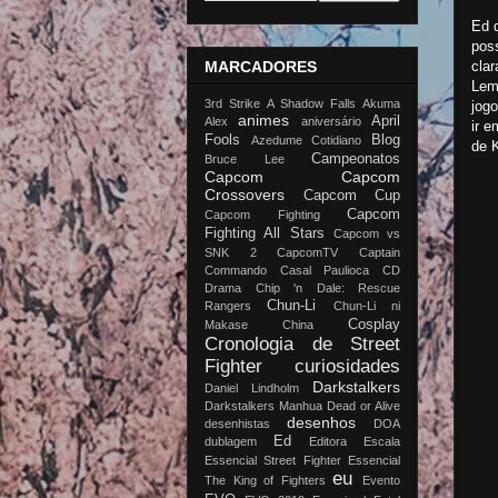
Ed d
pos
MARCADORES
clar
Lem
3rd Strike
A Shadow Falls
Akuma
jogo
animes
April
Alex
aniversário
ir e
Fools
Blog
Azedume Cotidiano
de K
Campeonatos
Bruce Lee
Capcom
Capcom
Crossovers
Capcom Cup
Capcom
Capcom Fighting
Fighting All Stars
Capcom vs
SNK 2
CapcomTV
Captain
Commando
Casal Paulioca
CD
Drama
Chip 'n Dale: Rescue
Chun-Li
Rangers
Chun-Li ni
Cosplay
Makase China
Cronologia de Street
Fighter
curiosidades
Darkstalkers
Daniel Lindholm
Darkstalkers Manhua
Dead or Alive
desenhos
desenhistas
DOA
Ed
dublagem
Editora Escala
Essencial Street Fighter
Essencial
eu
The King of Fighters
Evento