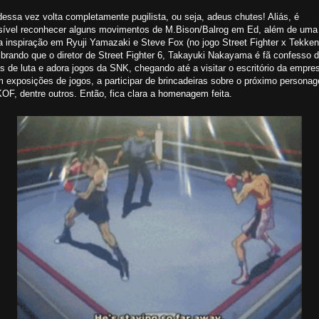
essa vez volta completamente pugilista, ou seja, adeus chutes! Aliás, é
sível reconhecer alguns movimentos de M.Bison/Balrog em Ed, além de uma
a inspiração em Ryuji Yamazaki e Steve Fox (no jogo Street Fighter x Tekken
brando que o diretor de Street Fighter 6, Takayuki Nakayama é fã confesso 
s de luta e adora jogos da SNK, chegando até a visitar o escritório da empre
m exposições de jogos, a participar de brincadeiras sobre o próximo persona
OF, dentre outros. Então, fica clara a homenagem feita.