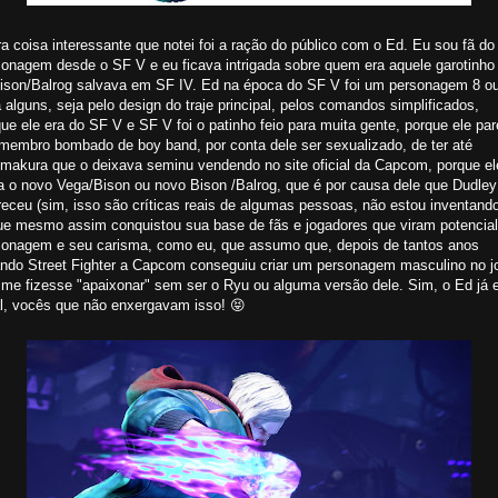
a coisa interessante que notei foi a ração do público com o Ed. Eu sou fã do
sonagem desde o SF V e eu ficava intrigada sobre quem era aquele garotinho
ison/Balrog salvava em SF IV. Ed na época do SF V foi um personagem 8 o
 alguns, seja pelo design do traje principal, pelos comandos simplificados,
ue ele era do SF V e SF V foi o patinho feio para muita gente, porque ele par
membro bombado de boy band, por conta dele ser sexualizado, de ter até
imakura que o deixava seminu vendendo no site oficial da Capcom, porque el
ia o novo Vega/Bison ou novo Bison /Balrog, que é por causa dele que Dudley
eceu (sim, isso são críticas reais de algumas pessoas, não estou inventando
ue mesmo assim conquistou sua base de fãs e jogadores que viram potencial
sonagem e seu carisma, como eu, que assumo que, depois de tantos anos
ando Street Fighter a Capcom conseguiu criar um personagem masculino no j
 me fizesse "apaixonar" sem ser o Ryu ou alguma versão dele. Sim, o Ed já 
al, vocês que não enxergavam isso! 😝