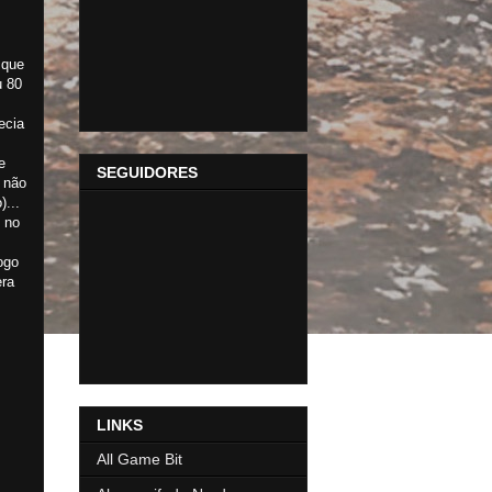
 que
u 80
ecia
e
SEGUIDORES
 não
)...
 no
ogo
era
LINKS
All Game Bit