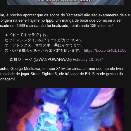
ém, é preciso apontar que os socos do Yamazaki não são exatamente dele e
 origem na série Hajime no Ippo, um mangá de boxe que começou a ser
icado em 1989 e ainda não foi finalizado, totalizando 138 volumes!
エド君ってキャラですね。
ヒットマンスタイルのフォームがカッコいい。
オーソドックス、サウスポー共にイケてます。
スト6やる機会があったらエド君を使います。
https://t.co/5hS4CE1D65
— 森川ジョージ (@WANPOWANWAN)
February 10, 2024
autor, George Morikawa, em seu X/Twitter ainda afirmou que, se ele tiver
tunidade de jogar Street Fighter 6, ele irá jogar de Ed. Sim ele gostou do
sonagem!