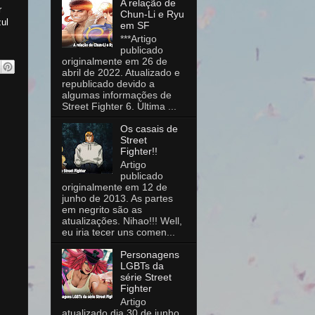
A relação de
r
Chun-Li e Ryu
zul
em SF
***Artigo
publicado
originalmente em 26 de
abril de 2022. Atualizado e
republicado devido a
algumas informações de
Street Fighter 6. Última ...
Os casais de
Street
Fighter!!
Artigo
publicado
originalmente em 12 de
junho de 2013. As partes
em negrito são as
atualizações. Nihao!!! Well,
eu iria tecer uns comen...
Personagens
LGBTs da
série Street
Fighter
Artigo
atualizado dia 30 de junho