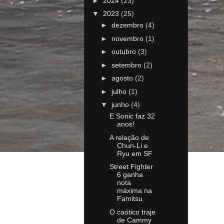
►
2024
(23)
▼
2023
(25)
►
dezembro
(4)
►
novembro
(1)
►
outubro
(3)
►
setembro
(2)
►
agosto
(2)
►
julho
(1)
▼
junho
(4)
E Sonic faz 32
anos!
A relação de
Chun-Li e
Ryu em SF
Street Fighter
6 ganha
nota
máxima na
Famitsu
O caótico traje
de Cammy