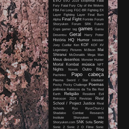
EVO
EVO 2019
Exoprimal
Fatal
Fury
Fatal Fury City of the Wolves
FBA
Fei Long
FGC-BR
Fighting EX
Layer
Fighting Layer
Final Burn
Final Fight
Alpha
Fortnite
Forum
Shoryuken
Forum SRK
Future
games
Cops
gamer tag
Garou
Geral
Desentsu
Harry Potter
HQ
Humor
História
Inktober
KOF
Joey Cuellar
Ken
KOF XV
Mai
Legendary Pictures
M.Bison
Shiranui
McDonalds
Mega Man
Meus desenhos
Monster Hunter
música
Mortal Kombat
NFT
Nights
Outro Blog
Novels
Papo cabeça
Pachinko
Plasma Sword / Star Gladiator
Poemas
Pocky
Pocky Challenge
polêmica
Rabiscos da Tia Bia
Red
Religião
Earth
Resident Evil
Rival
Retrocon 2024
Revistas
School / Project Justice
Rival
Schools
Ryu
RyuxChun-Li
Shadaloo Combat Research
Institute
Shoryuken Wiki
Sonic
SNK
Shoryuken.com
Sofia
Sonic 2
Sonic 2 O Filme
Sonic