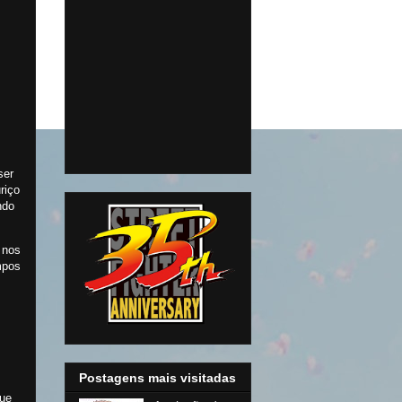
ser
riço
ndo
 nos
mpos
Postagens mais visitadas
que