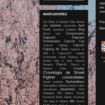
vej
nos 
corr
MARCADORES
Pos
3rd Strike
A Shadow Falls
Akuma
animes
April
Alex
aniversário
Mar
Fools
Blog
Azedume Cotidiano
Campeonatos
Bruce Lee
Capcom
Capcom
Crossovers
Capcom Cup
Capcom
Capcom Fighting
Fighting All Stars
Capcom vs
SNK 2
CapcomTV
Captain
Commando
Casal Paulioca
CD
A 
Drama
Chip 'n Dale: Rescue
d
Chun-Li
Rangers
Chun-Li ni
Cosplay
Makase China
Cronologia de Street
Fighter
curiosidades
Darkstalkers
Daniel Lindholm
Darkstalkers Manhua
Dead or Alive
desenhos
desenhistas
DOA
Ed
dublagem
Editora Escala
Essencial Street Fighter
Essencial
eu
The King of Fighters
Evento