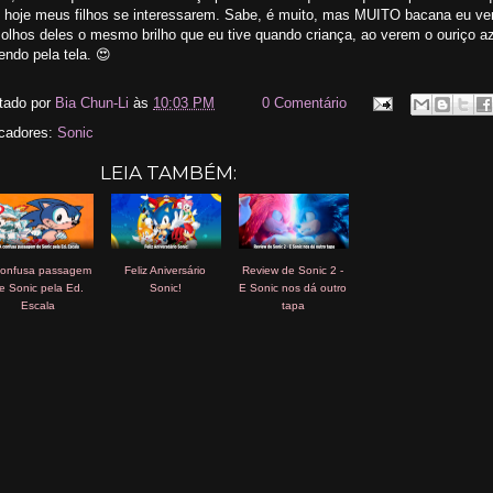
o hoje meus filhos se interessarem. Sabe, é muito, mas MUITO bacana eu ve
olhos deles o mesmo brilho que eu tive quando criança, ao verem o ouriço a
endo pela tela. 😍
tado por
Bia Chun-Li
às
10:03 PM
0 Comentário
cadores:
Sonic
LEIA TAMBÉM:
confusa passagem
Feliz Aniversário
Review de Sonic 2 -
e Sonic pela Ed.
Sonic!
E Sonic nos dá outro
Escala
tapa