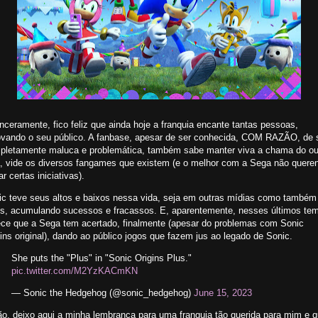
nceramente, fico feliz que ainda hoje a franquia encante tantas pessoas,
ovando o seu público. A fanbase, apesar de ser conhecida, COM RAZÃO, de 
pletamente maluca e problemática, também sabe manter viva a chama do ou
a, vide os diversos fangames que existem (e o melhor com a Sega não quere
ar certas iniciativas).
ic teve seus altos e baixos nessa vida, seja em outras mídias como também
os, acumulando sucessos e fracassos. E, aparentemente, nesses últimos te
ece que a Sega tem acertado, finalmente (apesar do problemas com Sonic
ins original), dando ao público jogos que fazem jus ao legado de Sonic.
She puts the "Plus" in "Sonic Origins Plus."
pic.twitter.com/M2YzKACmKN
— Sonic the Hedgehog (@sonic_hedgehog)
June 15, 2023
ão, deixo aqui a minha lembrança para uma franquia tão querida para mim e 