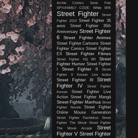
Archie Comics
Sonic Feio
SPYxFAMILY CODE: White
SRK
Street Fighter
Street
Street Fighter 35
Fighter 2010
anos
Street Fighter 35th
Street Fighter
Anniversary
6
Street Fighter Animes
Street Fighter Cartoons
Street
Fighter Comics
Street Fighter
Street Fighter Filmes
EX
Street
Street Fighter HQ BR
Fighter Humor
Street Fighter
Street Fighter II
I
Street
Fighter II Korean Live Action
Street
Street Fighter III
Fighter IV
Street Fighter
Street Fighter Live
Korean
Action
Street Fighter Mangá
Street Fighter Manhua
Street
Street Fighter
Fighter Novels
Online Mouse Generation
Street Fighter Pachinkos
Street
Fighter The Movie
Street Fighter
Street
The Movie Arcade
Fighter V
Street Fighter