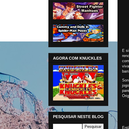
E si
ren
AGORA COM KNUCKLES
com
viv
barr
Son
jog
par
Orig
PESQUISAR NESTE BLOG
Ent