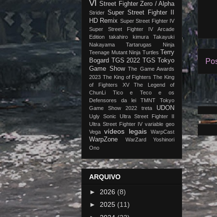
VI
Street Fighter Zero / Alpha
Super Street Fighter II
Strider
HD Remix
Super Street Fighter IV
Super Street Fighter IV Arcade
Edition
takahiro kimura
Takayuki
Nakayama
Tartarugas Ninja
Terry
Teenage Mutant Ninja Turtles
Bogard
TGS 2022
TGS Tokyo
Pos
Game Show
The Game Awards
2023
The King of Fighters
The King
of Fighters XV
The Legend of
ChunLi
Tico e Teco e os
Defensores da lei
TMNT
Tokyo
UDON
Game Show 2022
treta
Ugly Sonic
Ultra Street Fighter II
Ultra Street Fighter IV
variable geo
vídeos legais
Vega
WarpCast
WarpZone
WarZard
Yoshinori
Ono
ARQUIVO
►
2026
(8)
►
2025
(11)