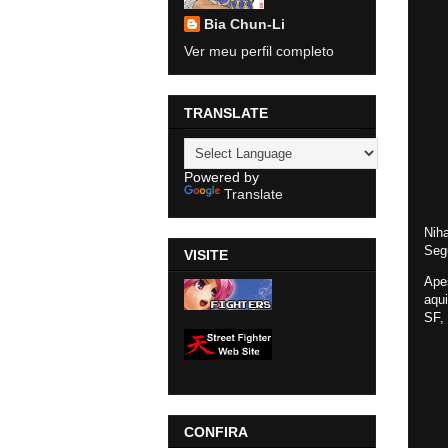
Bia Chun-Li
Ver meu perfil completo
TRANSLATE
Powered by
Translate
Niha
Seg
VISITE
Apes
aqui
SF,
CONFIRA